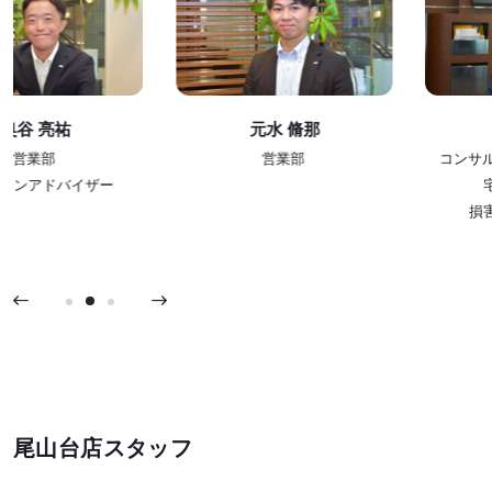
元水 脩那
高橋 英之
営業部
コンサルティングルーム 課長
宅地建物取引士
損害保険募集人資格
尾山台店スタッフ