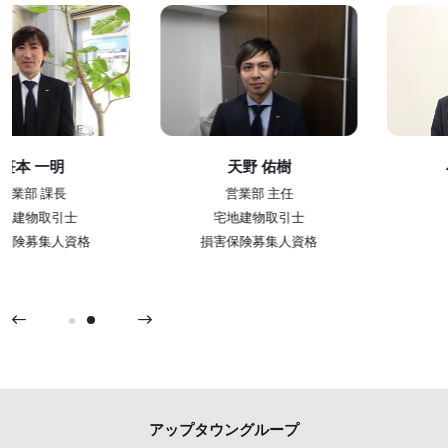
天野 佑樹
小泉 真由薫
営業部 主任
営業部
宅地建物取引士
損害保険募集人資格
アップタウングループ