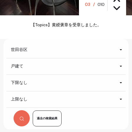
03
/
010
【Topics】黄綬褒章を受章しました。
世田谷区
戸建て
下限なし
上限なし
過去の検索結果