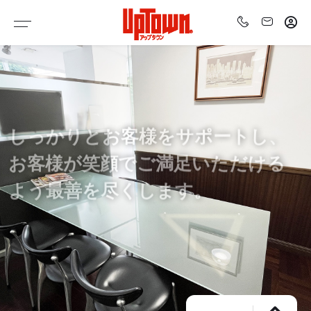
サービスガイド
特集物件
特集物件一覧
ご購入をご検討の方
VR VIEW
ご売却をご検討の方
しっかりとお客様をサポートし、
特選物件
不動産コンサルティングをご希望の方
お客様が笑顔でご満足いただける
オープンハウス
よう最善を尽くします。
スタッフのおすすめ
事業用物件