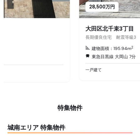
28,500万円
大田区北千束3丁目
長期優良住宅 耐震等級3 断熱...
2
建物面積：195.94m
東急目黒線 大岡山 7分
一戸建て
特集物件
城南エリア 特集物件