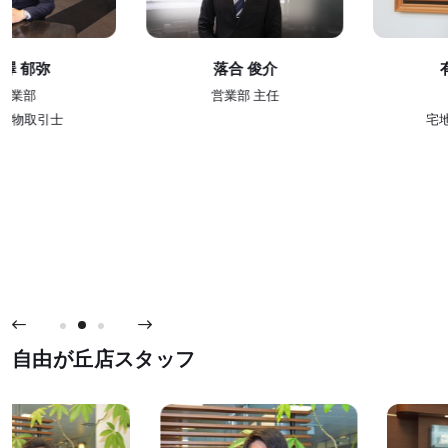
落合 俊介
有井 亮介
営業部 主任
営業部
宅地建物取引士
自由が丘店スタッフ