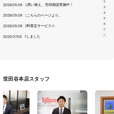
2
はこちらのページより。
2026.05.09
3
4
 ☆無料査定サービス☆
2026.05.09
5
6
褒章を受章しました
2025.07.05
7
上 マンション特集
2026.08.07
世田谷区の新築戸建
2026.08.07
田谷区 戸建 特集
2026.08.07
い換え、売却相談実施中！
2026.05.09
世田谷本店スタッフ
はこちらのページより。
2026.05.09
 ☆無料査定サービス☆
2026.05.09
褒章を受章しました
2025.07.05