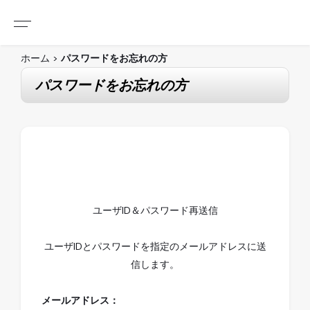
サービスガイド
特集物件
ホーム
>
パスワードをお忘れの方
特集物件一覧
ご購入をご検討の方
パスワードをお忘れの方
VR VIEW
ご売却をご検討の方
特選物件
不動産コンサルティングをご希望の方
オープンハウス
ユーザID＆パスワード再送信
スタッフのおすすめ
ユーザIDとパスワードを指定のメールアドレスに送
事業用物件
信します。
メールアドレス：