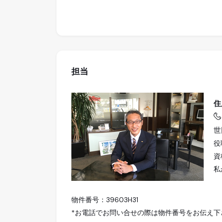
担当
住
世
役
資
私
物件番号：39603H31
*お電話でお問い合せの際は物件番号をお伝え下