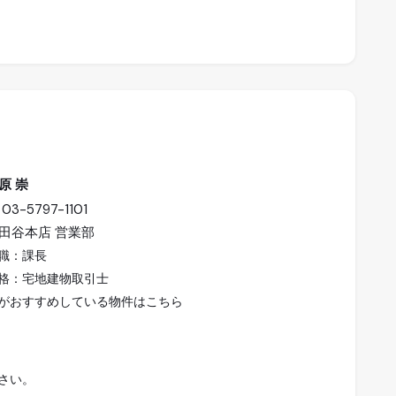
原 崇
03-5797-1101
田谷本店 営業部
職：課長
格：宅地建物取引士
がおすすめしている物件は
こちら
さい。