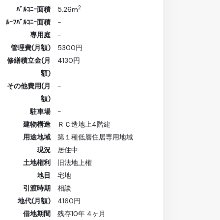
2
ﾊﾞﾙｺﾆｰ面積
5.26m
ﾙｰﾌﾊﾞﾙｺﾆｰ面積
-
専用庭
-
管理費(月額)
5300円
修繕積立金(月
4130円
額)
その他費用(月
-
額)
駐車場
-
建物構造
ＲＣ造地上4階建
用途地域
第１種低層住居専用地域
現況
居住中
土地権利
旧法地上権
地目
宅地
引渡時期
相談
地代(月額)
4160円
借地期間
残存10年 4ヶ月