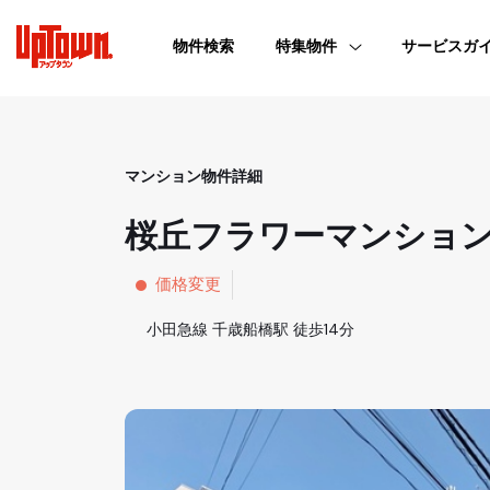
サービスガイド
特集物件
物件検索
特集物件
サービスガ
特集物件一覧
ご購入をご検討の方
マンション物件詳細
VR VIEW
ご売却をご検討の方
桜丘フラワーマンショ
特選物件
不動産コンサルティングをご希望の方
価格変更
オープンハウス
小田急線 千歳船橋駅 徒歩14分
スタッフのおすすめ
事業用物件