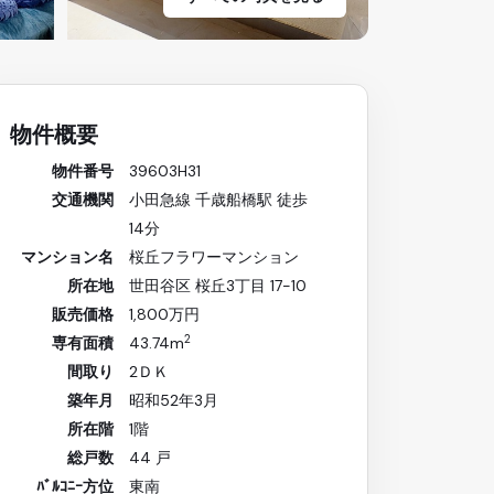
物件概要
物件番号
39603H31
交通機関
小田急線 千歳船橋駅 徒歩
14分
マンション名
桜丘フラワーマンション
所在地
世田谷区 桜丘3丁目 17-10
販売価格
1,800万円
2
専有面積
43.74m
間取り
2ＤＫ
築年月
昭和52年3月
所在階
1階
総戸数
44 戸
ﾊﾞﾙｺﾆｰ方位
東南